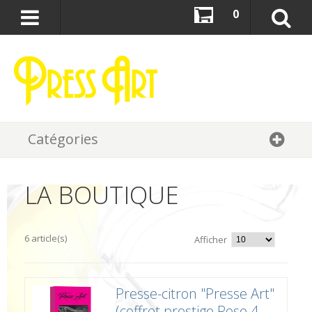
0
Catégories
LA BOUTIQUE
6 article(s)
Afficher
Presse-citron "Presse Art"
(coffret prestige Rose 4