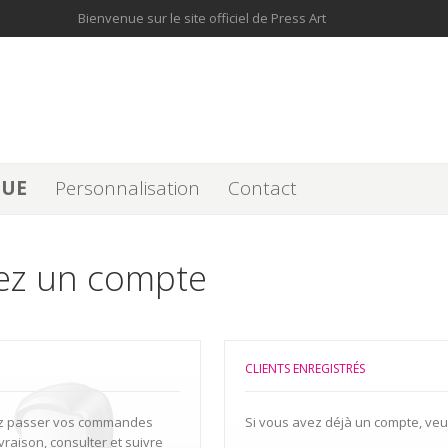
Bienvenue sur le site officiel de Press Art
QUE
Personnalisation
Contact
éez un compte
CLIENTS ENREGISTRÉS
rez passer vos commandes
Si vous avez déjà un compte, veuil
vraison, consulter et suivre