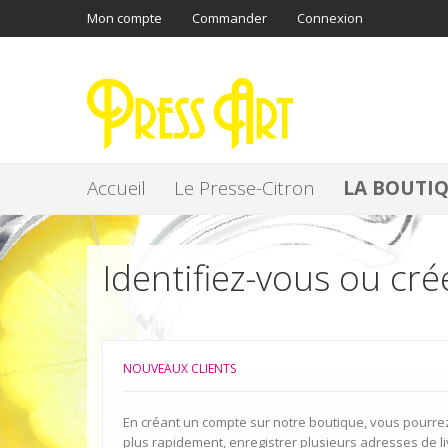
Mon compte
Commander
Connexion
Accueil
Le Presse-Citron
LA BOUTI
Identifiez-vous ou cr
NOUVEAUX CLIENTS
En créant un compte sur notre boutique, vous pour
plus rapidement, enregistrer plusieurs adresses de li